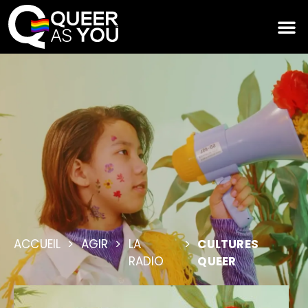
Panneau de gestion des cookies
ACCUEIL
>
AGIR
>
LA
>
CULTURES
RADIO
QUEER