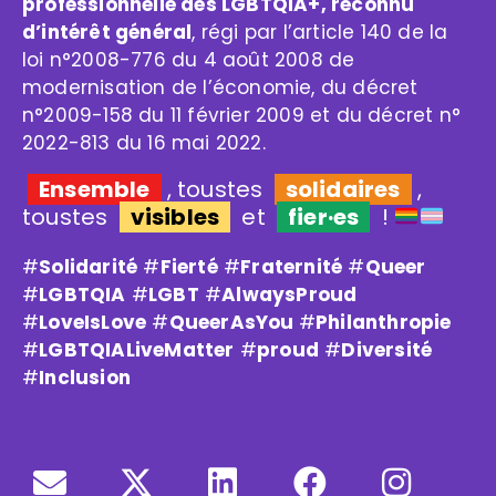
professionnelle des LGBTQIA+, reconnu
d’intérêt général
, régi par l’article 140 de la
loi n°2008-776 du 4 août 2008 de
modernisation de l’économie, du décret
n°2009-158 du 11 février 2009 et du décret n°
2022-813 du 16 mai 2022.
Ensemble
, toustes
solidaires
,
toustes
visibles
et
fier·es
!
#
Solidarité
#
Fierté
#
Fraternité
#
Queer
#
LGBTQIA
#
LGBT
#
AlwaysProud
#
LoveIsLove
#
QueerAsYou
#
Philanthropie
#
LGBTQIALiveMatter
#
proud
#
Diversité
#
Inclusion