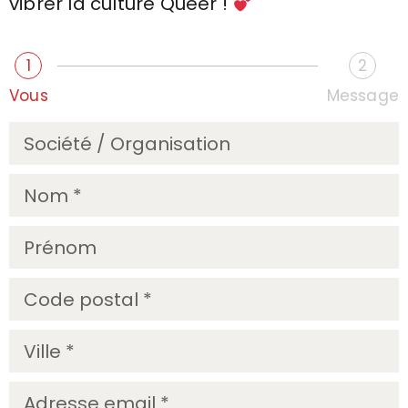
vibrer la culture Queer !
1
2
Vous
Message